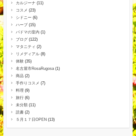
カルジーナ
(11)
コスメ
(23)
シドニー
(6)
ハーブ
(15)
パドマの室内
(1)
ブログ
(122)
マタニティ
(2)
リメディアル
(8)
体験
(35)
名古屋市RosaRugosa
(1)
商品
(2)
手作りコスメ
(7)
料理
(9)
旅行
(6)
未分類
(11)
読書
(2)
５月１７日OPEN
(13)