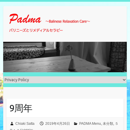
Skip
to
content
9周年
Chiaki Satta
2019年4月26日
PADMA Menu
,
未分類
,
５