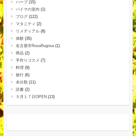
ハーブ
(15)
パドマの室内
(1)
ブログ
(122)
マタニティ
(2)
リメディアル
(8)
体験
(35)
名古屋市RosaRugosa
(1)
商品
(2)
手作りコスメ
(7)
料理
(9)
旅行
(6)
未分類
(11)
読書
(2)
５月１７日OPEN
(13)