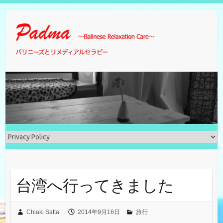
Skip
to
content
台湾へ行ってきました
Chiaki Satta
2014年9月16日
旅行