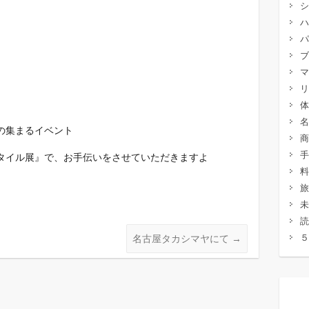
シ
ハ
パ
ブ
マ
リ
体
名
の集まるイベント
商
手
タイル展』で、お手伝いをさせていただきますよ
料
旅
未
読
５
名古屋タカシマヤにて
→