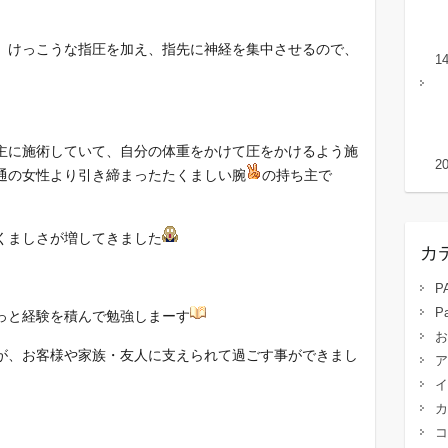
、けっこうな指圧を加え、指先に神経を集中させるので、
1
主に施術していて、自分の体重をかけて圧をかけるよう施
2
通の女性より引き締まったたくましい腕
の持ち主で
くましさが増してきました
カ
P
P
っと経験を積んで勉強しまーす
お
が、お客様や家族・友人に支えられて過ごす事ができまし
ア
イ
カ
コ