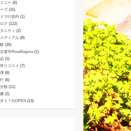
ドニー
(6)
ーブ
(15)
ドマの室内
(1)
ログ
(122)
タニティ
(2)
メディアル
(8)
験
(35)
古屋市RosaRugosa
(1)
品
(2)
作りコスメ
(7)
理
(9)
行
(6)
分類
(11)
書
(2)
月１７日OPEN
(13)