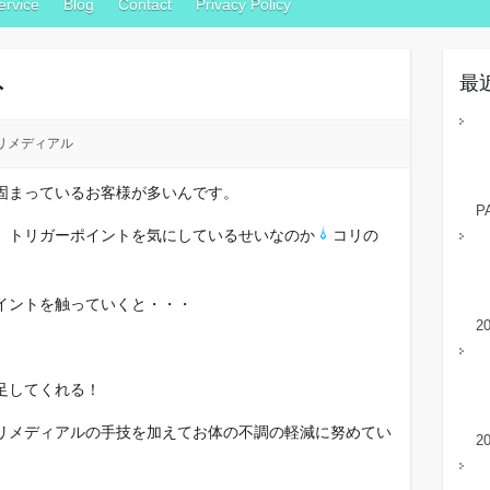
ervice
Blog
Contact
Privacy Policy
ト
最
リメディアル
固まっているお客様が多いんです。
P
、トリガーポイントを気にしているせいなのか
コリの
イントを触っていくと・・・
2
足してくれる！
リメディアルの手技を加えてお体の不調の軽減に努めてい
2