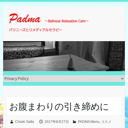
Skip
to
content
お腹まわりの引き締めに
Chiaki Satta
2017年8月27日
PADMA Menu
,
コスメ